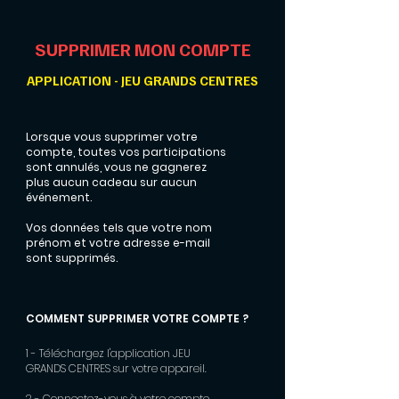
SUPPRIMER MON COMPTE
APPLICATION - JEU GRANDS CENTRES
Lorsque vous supprimer votre
compte, toutes vos participations
sont annulés, vous ne gagnerez
plus aucun cadeau sur aucun
événement.
Vos données tels que votre nom
prénom et votre adresse e-mail
sont supprimés.
COMMENT SUPPRIMER VOTRE COMPTE ?
1 - Téléchargez l'application
JEU
GRANDS CENTRES
sur votre appareil.
2 - Connectez-vous à votre compte