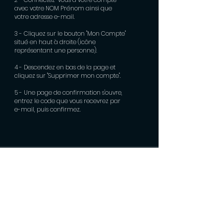
avec votre NOM Prénom ainsi que
votre adresse e-mail.
3 - Cliquez sur le bouton "Mon Compte"
situé en haut à droite (icône
représentant une personne).
4 - Descendez en bas de la page et
cliquez sur "Supprimer mon compte".
5 - Une page de confirmation s'ouvre,
entrez le code que vous recevrez par
e-mail, puis confirmez.
FICASA
- SIRET :
341 054 906 00043
La Jamaique, 75 Rue du Karting 97490 Saint-Denis
QR GAME S.A.S.
- SIRET :
902 919 828 00019
7 rue Henry Cornu, Immeubles Rodrigues 2, 97490
Sainte-Clotilde