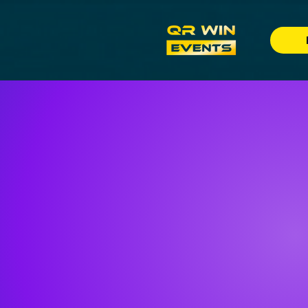
La solutio
Une 
po