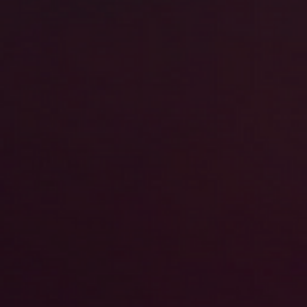
Mise en avant
de
exposants