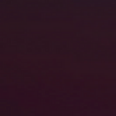
se en avant des
tions
& notifications