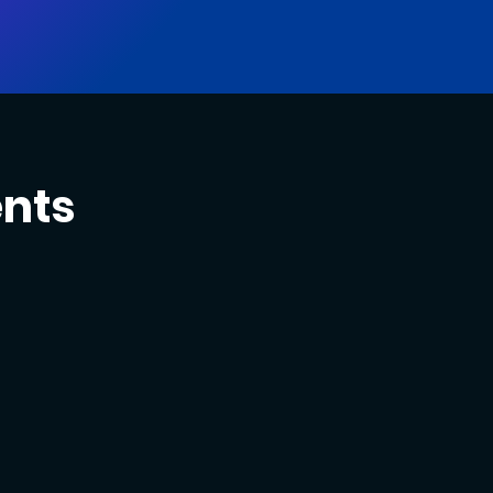
nts
s visiteurs
s
stands