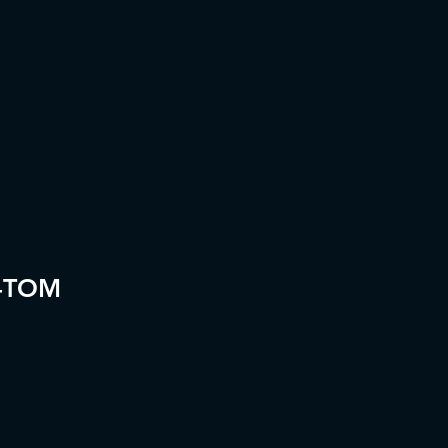
ons
énement
M-TOM