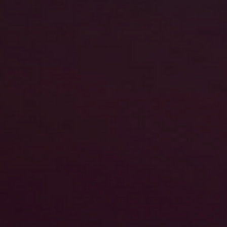
 vos
Jeux personnalisés
pour
Mi
offrir des récompenses
anima
Guide & Carte
de
Statistiques et analyse
l'événement
des données