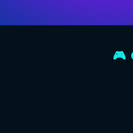
🎮
🤩 Offrez u
👁️ Offrez 
⚡️ Augmentez