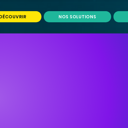
DÉCOUVRIR
NOS SOLUTIONS
n qui
révolutionne
vos é
application tout-en-un et personna
ur vos salons, festivals, conventions, ..
PRENDRE UN RENDEZ-VOUS