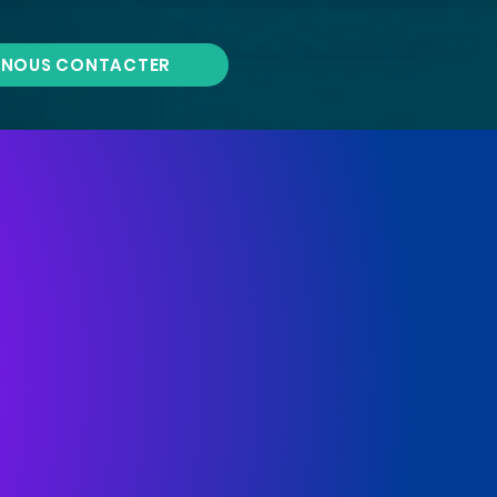
NOUS CONTACTER
vénements
lisée
. !