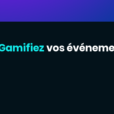
 Gamifiez
vos événeme
ne expérience immersive et ludique à vo
une visibilité maximimale à vos exposant
 l'interaction entre les visiteurs et les 