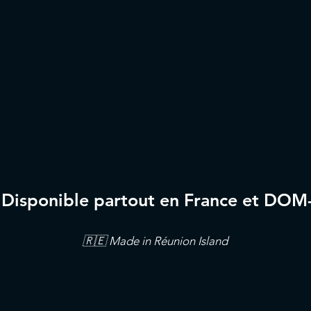
ez le taux de participation aux animati
 des statistiques poussés sur votre év
 Disponible partout en France et DO
🇷🇪 Made in Réunion Island