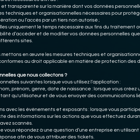
re et transparente sur la manière dont vos données personnell
es techniques et organisationnelles nécessaires pour proté
ltération ou l’accès par un tiers non autorisé ;
es uniquement le temps nécessaire aux fins du traitement ou
ibilité d’accéder et de modifier vos données personnelles que
fférents sites.
us mettons en œuvre les mesures techniques et organisationn
 conformes au droit applicable en matière de protection des 
nnelles que nous collectons ?
nelles suivantes lorsque vous utilisez l’application :
nom, prénom, genre, date de naissance : lorsque vous créez u
tant qu'utilisateur et de vous envoyer des communications lié
ons avec les événements et exposants : lorsque vous participez
cte des informations sur les actions que vous effectuez duran
 avez scannés.
e vous répondez à une question d’une entreprise en utilisant
réponse afin de vous attribuer des tickets.