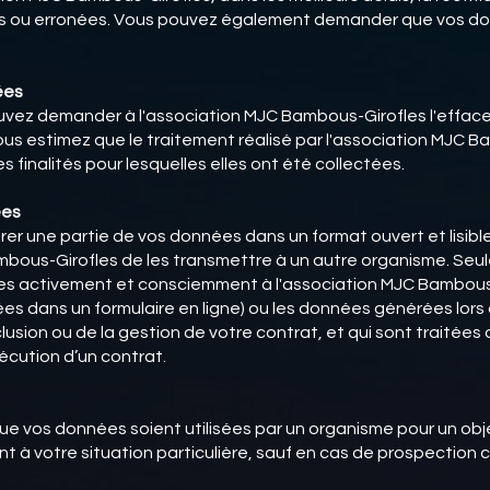
es ou erronées. Vous pouvez également demander que vos do
ées
vez demander à l'association MJC Bambous-Girofles l'effacem
us estimez que le traitement réalisé par l'association MJC 
s finalités pour lesquelles elles ont été collectées.
ées
érer une partie de vos données dans un format ouvert et lisib
bous-Girofles de les transmettre à un autre organisme. Seul
es activement et consciemment à l'association MJC Bambous-
 dans un formulaire en ligne) ou les données générées lors de 
clusion ou de la gestion de votre contrat, et qui sont traitée
cution d’un contrat.
 vos données soient utilisées par un organisme pour un obje
t à votre situation particulière, sauf en cas de prospection 