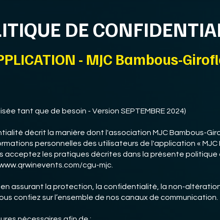
ITIQUE DE CONFIDENTIA
PPLICATION - MJC Bambous-Girofl
alisée tant que de besoin - Version SEPTEMBRE 2024)
tialité décrit la manière dont l'association MJC Bambous-Gir
nformations personnelles des utilisateurs de l'application « MJ
us acceptez les pratiques décrites dans la présente politique 
ps://www.qrwinevents.com/cgu-mjc.
 assurant la protection, la confidentialité, la non-altération, 
ous confiez sur l’ensemble de nos canaux de communication.
res nécessaires afin de :