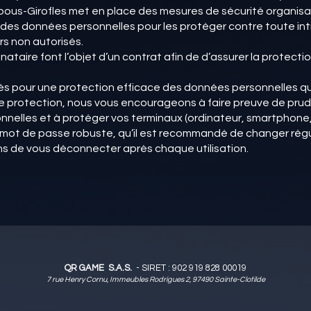
bous-Girofles met en place des mesures de sécurité organisa
des données personnelles pour les protéger contre toute intr
rs non autorisés.
nataire font l’objet d’un contrat afin de d’assurer la protec
pour une protection efficace des données personnelles qu
de protection, nous vous encourageons à faire preuve de pr
nnelles et à protéger vos terminaux (ordinateur, smartphone,
un mot de passe robuste, qu’il est recommandé de changer rég
s de vous déconnecter après chaque utilisation.
QR GAME S.A.S.
- SIRET : 902 919 828 00019
7 rue Henry Cornu, Immeubles Rodrigues 2, 97490 Sainte-Clotilde