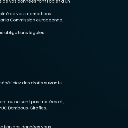
e de vos données font l’objet d’un
alité de vos informations
par la Commission européenne.
 obligations légales :
néficiez des droits suivants :
nt ou ne sont pas traitées et,
n MJC Bambous-Girofles.
fication des données vous