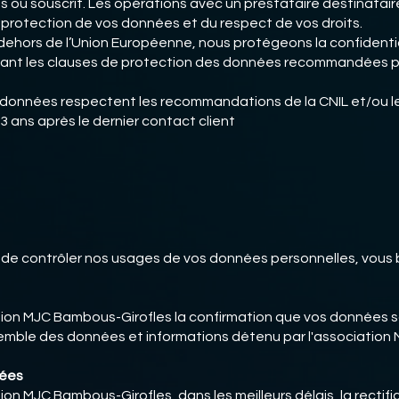
 ou souscrit. Les opérations avec un prestataire destinatair
a protection de vos données et du respect de vos droits.
n dehors de l’Union Européenne, nous protégeons la confidenti
ilisant les clauses de protection des données recommandées 
données respectent les recommandations de la CNIL et/ou les
3 ans après le dernier contact client
 de contrôler nos usages de vos données personnelles, vous bé
tion MJC Bambous-Girofles la confirmation que vos données so
’ensemble des données et informations détenu par l'associatio
nées
ion MJC Bambous-Girofles, dans les meilleurs délais, la recti