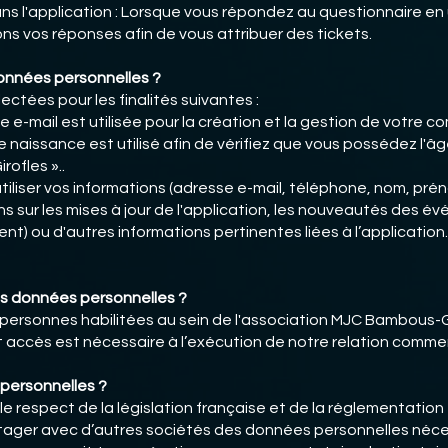
s l'application : Lorsque vous répondez au questionnaire en ut
ns vos réponses afin de vous attribuer des tickets.
données personnelles ?
lectées pour les finalités suivantes :
e-mail est utilisée pour la création et la gestion de votre co
naissance est utilisé afin de vérifiez que vous possédez l'âge
rofles »..
liser vos informations (adresse e-mail, téléphone, nom, pré
 sur les mises à jour de l'application, les nouveautés des évé
t) ou d'autres informations pertinentes liées à l’application.
vos données personnelles ?
 personnes habilitées au sein de l'association MJC Bambous-
 accès est nécessaire à l’exécution de notre relation commer
personnelles ?
e respect de la législation française et de la réglementatio
ager avec d’autres sociétés des données personnelles néces