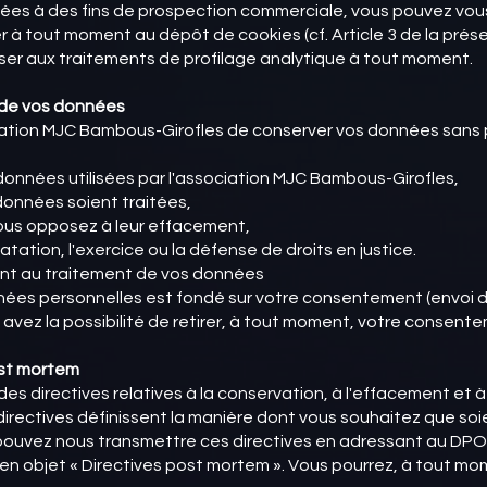
ées à des fins de prospection commerciale, vous pouvez vou
 tout moment au dépôt de cookies (cf. Article 3 de la prése
er aux traitements de profilage analytique à tout moment.
t de vos données
tion MJC Bambous-Girofles de conserver vos données sans pouv
données utilisées par l'association MJC Bambous-Girofles,
données soient traitées,
 vous opposez à leur effacement,
tation, l'exercice ou la défense de droits en justice.
ent au traitement de vos données
nées personnelles est fondé sur votre consentement (envoi 
 avez la possibilité de retirer, à tout moment, votre consent
ost mortem
r des directives relatives à la conservation, à l'effacement et
irectives définissent la manière dont vous souhaitez que soi
 pouvez nous transmettre ces directives en adressant au DP
t en objet « Directives post mortem ». Vous pourrez, à tout m