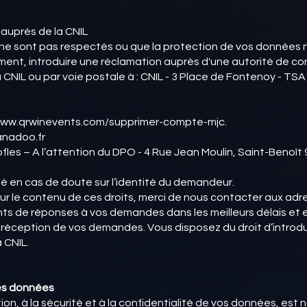
 auprès de la CNIL
s ne sont pas respectés ou que la protection de vos donnée
ent, introduire une réclamation auprès d'une autorité de co
la CNIL ou par voie postale à : CNIL - 3 Place de Fontenoy - T
//www.qrwinevents.com/supprimer-compte-mjc.
anadoo.fr
ofles – A l’attention du DPO - 4 Rue Jean Moulin, Saint-Benoît
dé en cas de doute sur l’identité du demandeur.
 sur le contenu de ces droits, merci de nous contacter aux a
ts de réponses à vos demandes dans les meilleurs délais et 
la réception de vos demandes. Vous disposez du droit d’introd
 CNIL.
des données
on, à la sécurité et à la confidentialité de vos données, est no